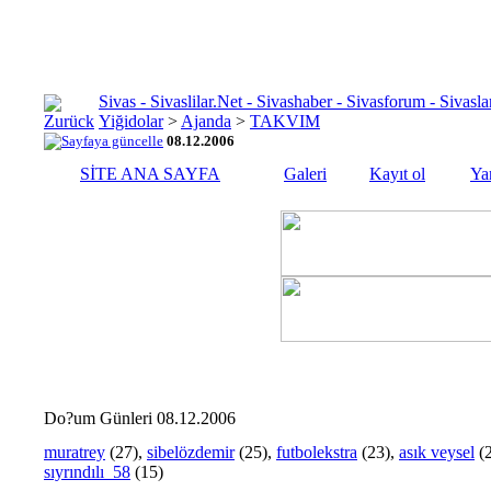
Sivas - Sivaslilar.Net - Sivashaber - Sivasforum - Siva
Yiğidolar
>
Ajanda
>
TAKVIM
08.12.2006
SİTE ANA SAYFA
Galeri
Kayıt ol
Ya
Do?um Günleri 08.12.2006
muratrey
(27),
sibelözdemir
(25),
futbolekstra
(23),
asık veysel
(
sıyrındılı_58
(15)