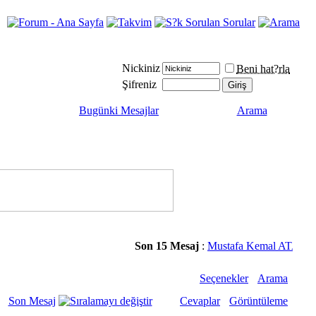
Nickiniz
Beni hat?rla
Şifreniz
Bugünki Mesajlar
Arama
Son 15 Mesaj
:
Mustafa Kemal ATATÜRK
Seçenekler
Arama
Son Mesaj
Cevaplar
Görüntüleme