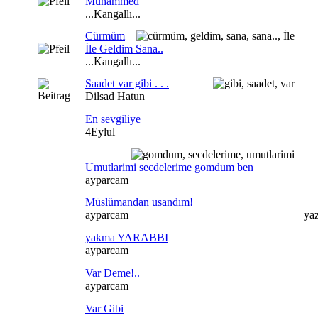
Muhammed
...Kangallı...
Cürmüm
İle Geldim Sana..
...Kangallı...
Saadet var gibi . . .
Dilsad Hatun
En sevgiliye
4Eylul
Umutlarimi secdelerime gomdum ben
ayparcam
Müslümandan usandım!
ayparcam
ya
yakma YARABBI
ayparcam
Var Deme!..
ayparcam
Var Gibi