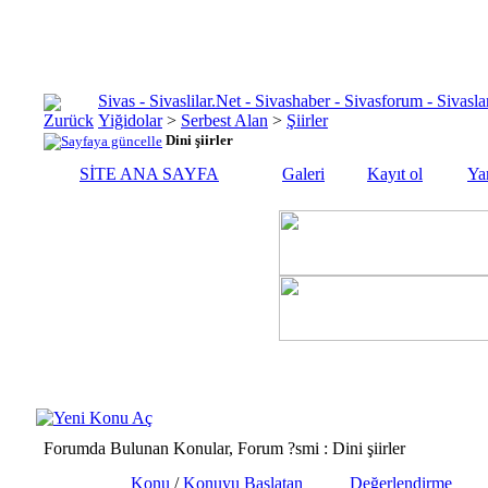
Sivas - Sivaslilar.Net - Sivashaber - Sivasforum - Siva
Yiğidolar
>
Serbest Alan
>
Şiirler
Dini şiirler
SİTE ANA SAYFA
Galeri
Kayıt ol
Ya
Forumda Bulunan Konular, Forum ?smi
: Dini şiirler
Konu
/
Konuyu Başlatan
Değerlendirme