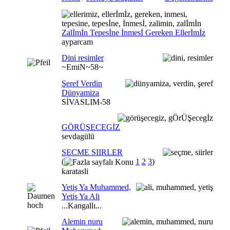
Zalİmİn Tepesİne İnmesİ Gereken Ellerİmİz
ayparcam
Dini resimler
~EmiN~58~
Şeref Verdin
Dünyamiza
SİVASLIM-58
GÖRÜŞECEGİZ
sevdagülü
SECME SIIRLER
(
1
2
3
)
karatasli
Yetiş Ya Muhammed,
Yetiş Ya Ali
...Kangallı...
Alemin nuru