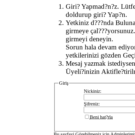
Giri? Yapmad?n?z. Lütf
doldurup giri? Yap?n.
Yetkiniz d???nda Buluna
girmeye çal???yorsunuz.
girmeyi deneyin.
Sorun hala devam ediyo
yetkilerinizi gözden Geçi
Mesaj yazmak istediysen
Üyeli?inizin Aktifle?tiri
Giriş
Nickiniz:
Şifreniz:
Beni hat?rla
Bu sayfayi Görebilmeniz icin Adminlerim