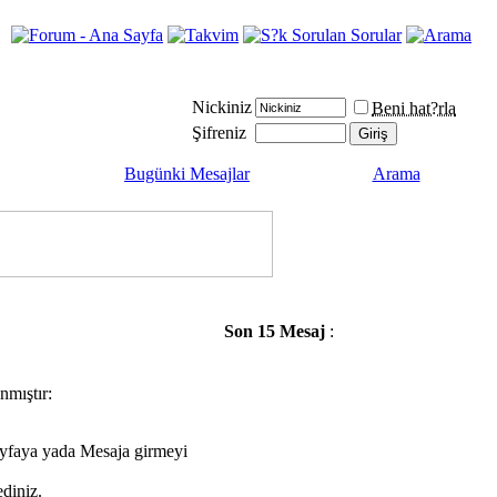
Nickiniz
Beni hat?rla
Şifreniz
Bugünki Mesajlar
Arama
Son 15 Mesaj
:
nmıştır:
ayfaya yada Mesaja girmeyi
diniz.