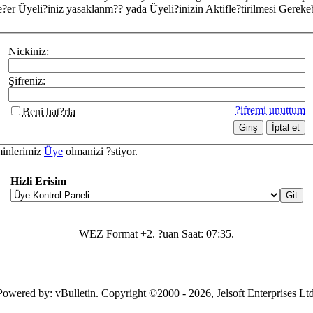
?er Üyeli?iniz yasaklanm?? yada Üyeli?inizin Aktifle?tirilmesi Gerekebi
Nickiniz:
Şifreniz:
?ifremi unuttum
Beni hat?rla
minlerimiz
Üye
olmanizi ?stiyor.
Hizli Erisim
WEZ Format +2. ?uan Saat:
07:35
.
Powered by: vBulletin. Copyright ©2000 - 2026, Jelsoft Enterprises Ltd