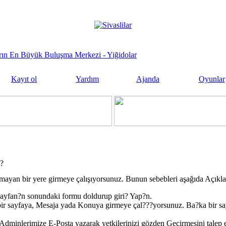
sların En Büyük Buluşma Merkezi - Yiğidolar
Kayıt ol
Yardım
Ajanda
Oyunlar
j?
mayan bir yere girmeye çalışıyorsunuz. Bunun sebebleri aşağıda Açıkla
ayfan?n sonundaki formu doldurup giri? Yap?n.
ir sayfaya, Mesaja yada Konuya girmeye çal???yorsunuz. Ba?ka bir s
dminlerimize E-Posta yazarak yetkilerinizi gözden Geçirmesini talep e