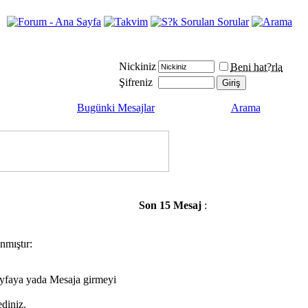
Nickiniz
Beni hat?rla
Şifreniz
Bugünki Mesajlar
Arama
Son 15 Mesaj
:
nmıştır:
ayfaya yada Mesaja girmeyi
diniz.