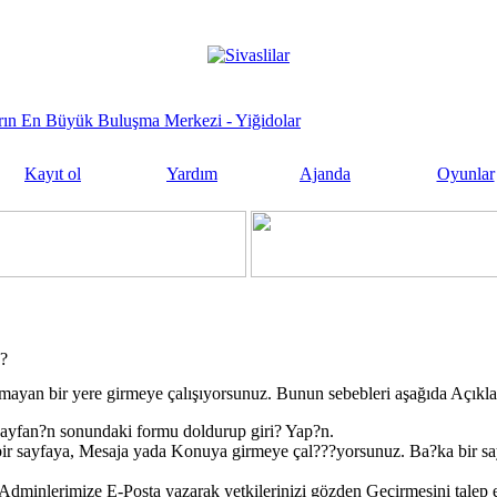
sların En Büyük Buluşma Merkezi - Yiğidolar
Kayıt ol
Yardım
Ajanda
Oyunlar
j?
mayan bir yere girmeye çalışıyorsunuz. Bunun sebebleri aşağıda Açıkla
ayfan?n sonundaki formu doldurup giri? Yap?n.
ir sayfaya, Mesaja yada Konuya girmeye çal???yorsunuz. Ba?ka bir s
dminlerimize E-Posta yazarak yetkilerinizi gözden Geçirmesini talep e