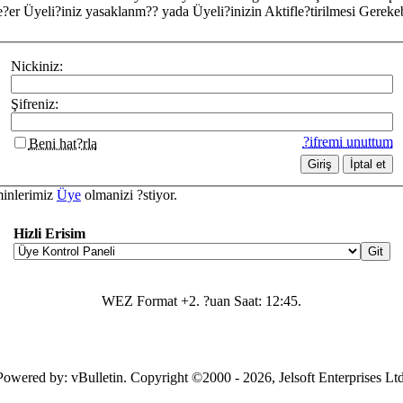
?er Üyeli?iniz yasaklanm?? yada Üyeli?inizin Aktifle?tirilmesi Gerekebi
Nickiniz:
Şifreniz:
?ifremi unuttum
Beni hat?rla
minlerimiz
Üye
olmanizi ?stiyor.
Hizli Erisim
WEZ Format +2. ?uan Saat:
12:45
.
Powered by: vBulletin. Copyright ©2000 - 2026, Jelsoft Enterprises Ltd