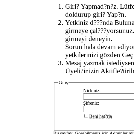
Giri? Yapmad?n?z. Lütf
doldurup giri? Yap?n.
Yetkiniz d???nda Buluna
girmeye çal???yorsunuz.
girmeyi deneyin.
Sorun hala devam ediyo
yetkilerinizi gözden Geçi
Mesaj yazmak istediysen
Üyeli?inizin Aktifle?tiri
Giriş
Nickiniz:
Şifreniz:
Beni hat?rla
Bu sayfayi Görebilmeniz icin Adminlerim