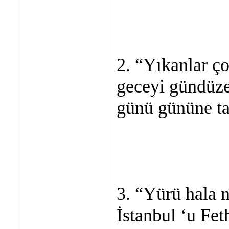
2. “Yıkanlar ç
geceyi gündüze 
günü gününe t
3. “Yürü hala 
İstanbul ‘u Feth