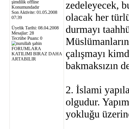
zedeleyecek, bu
Son Aktivite: 01.05.2008
olacak her türl
07:39
durmayı taahhü
Üyelik Tarihi: 08.04.2008
Mesajlar: 28
Tecrübe Puanı:
0
Müslümanların 
çalışmayı kimd
bakmaksızın de
2. İslami yapıl
olgudur. Yapımı
yokluğu üzerin