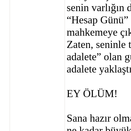
senin varlığın d
“Hesap Günü” i
mahkemeye çıkış
Zaten, seninle 
adalete” olan g
adalete yaklaştı
EY ÖLÜM!
Sana hazır olm
ne kadar büyük