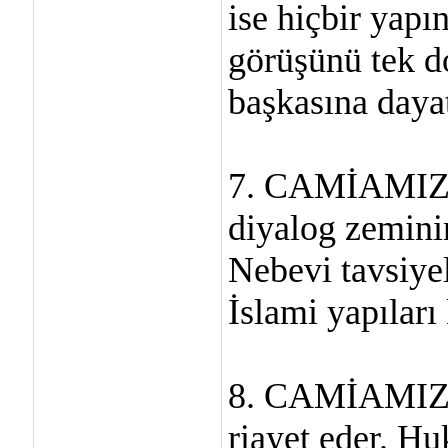
ise hiçbir yapı
görüşünü tek d
başkasına daya
7. CAMİAMIZ, 
diyalog zemini
Nebevi tavsiyel
İslami yapıları 
8. CAMİAMIZ, 
riayet eder. Hu