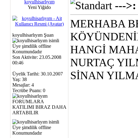
koyulhisarlıyım
---
Yeni Yiğido
MERHABA B
KÖYÜNDENİM
koyulhisarlıyım Şuan
HANGİ MAH
Son Aktivite: 23.05.2008
NURTAÇ YIL
00:46
SİNAN YILM
Üyelik Tarihi: 30.10.2007
Yaş: 38
Mesajlar: 4
Tecrübe Puanı:
0