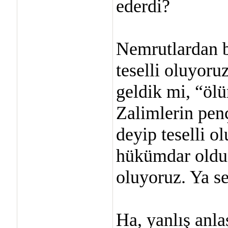
ederdi?
Nemrutlardan b
teselli oluyoru
geldik mi, “ölü
Zalimlerin pen
deyip teselli 
hükümdar oldu 
oluyoruz. Ya se
Ha, yanlış anla