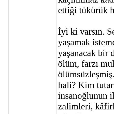
ettiği tükürük 
İyi ki varsın. 
yaşamak isteme
yaşanacak bir 
ölüm, farzı mu
ölümsüzleşmiş.
hali? Kim tuta
insanoğlunun ih
zalimleri, kâfir