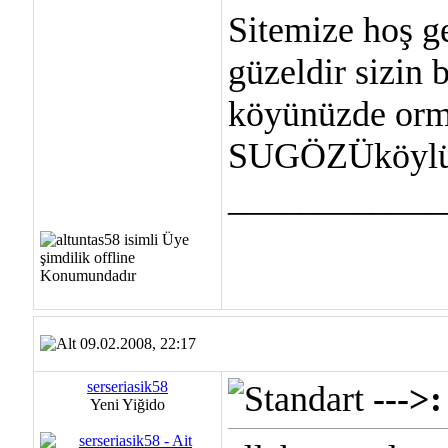
Sitemize hoş g
güzeldir sizin 
köyünüzde orm
SUGÖZÜköylül
____________
09.02.2008, 22:17
serseriasik58
---
Yeni Yiğido