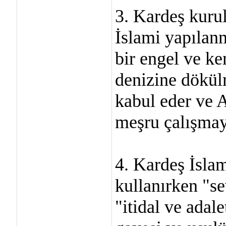
3. Kardeş kurul
İslami yapılan
bir engel ve ke
denizine dökül
kabul eder ve A
meşru çalışmayı
4. Kardeş İslam
kullanırken "se
"itidal ve adale