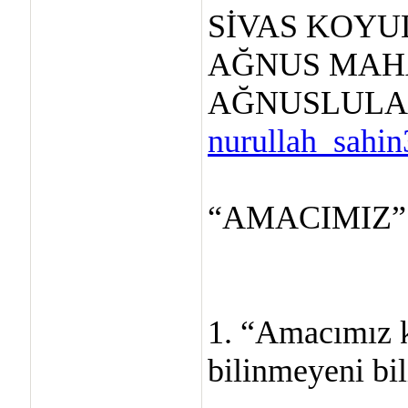
SİVAS KOYU
AĞNUS MAH
AĞNUSLULA
nurullah_sahi
“AMACIMIZ”
1. “Amacımız k
bilinmeyeni bil