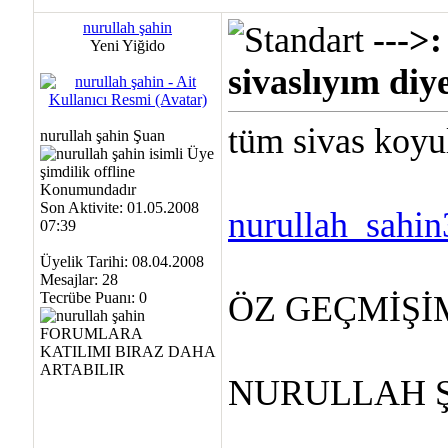
nurullah şahin
---
Yeni Yiğido
sivaslıyım diy
tüm sivas koyul
nurullah şahin Şuan
Son Aktivite: 01.05.2008
nurullah_sahi
07:39
Üyelik Tarihi: 08.04.2008
Mesajlar: 28
Tecrübe Puanı:
0
ÖZ GEÇMİŞİ
NURULLAH 