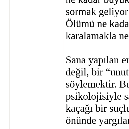
sormak geliyor
Ölümü ne kada
karalamakla n
Sana yapılan en
değil, bir “un
söylemektir. B
psikolojisiyle 
kaçağı bir suçlu
önünde yargıla