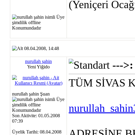
(Yeniçeri Ocağı
08.04.2008, 14:48
nurullah şahin
---
Yeni Yiğido
TÜM SİVAS 
nurullah şahin Şuan
nurullah_sahi
Son Aktivite: 01.05.2008
07:39
ADRESİNE B
Üyelik Tarihi: 08.04.2008