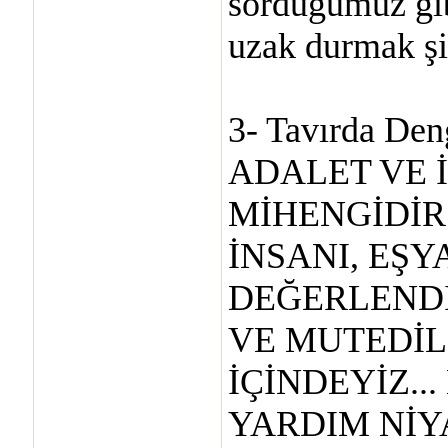
sorduğumuz gib
uzak durmak şi
3- Tavırda Den
ADALET VE İ
MİHENGİDİR.
İNSANI, EŞY
DEĞERLEND
VE MUTEDİL
İÇİNDEYİZ.
YARDIM NİY