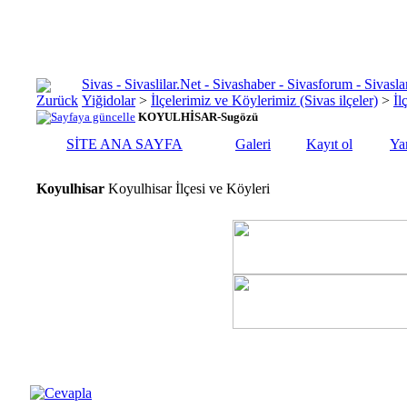
Sivas - Sivaslilar.Net - Sivashaber - Sivasforum - Siva
Yiğidolar
>
İlçelerimiz ve Köylerimiz (Sivas ilçeler)
>
İl
KOYULHİSAR-Sugözü
SİTE ANA SAYFA
Galeri
Kayıt ol
Ya
Koyulhisar
Koyulhisar İlçesi ve Köyleri