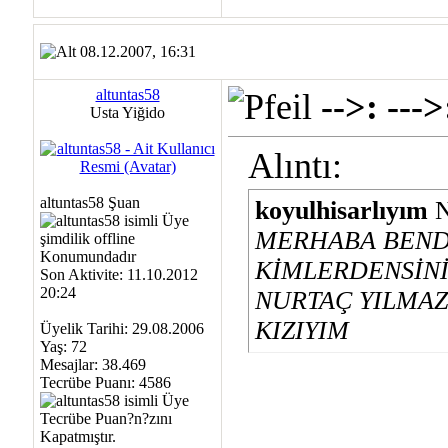
08.12.2007, 16:31
altuntas58
-->: -
Usta Yiğido
Alıntı:
altuntas58 Şuan
koyulhisarlıyım
N
MERHABA BEND
KİMLERDENSİN
Son Aktivite: 11.10.2012
20:24
NURTAÇ YILMAZ 
KIZIYIM
Üyelik Tarihi: 29.08.2006
Yaş: 72
Mesajlar: 38.469
Tecrübe Puanı:
4586