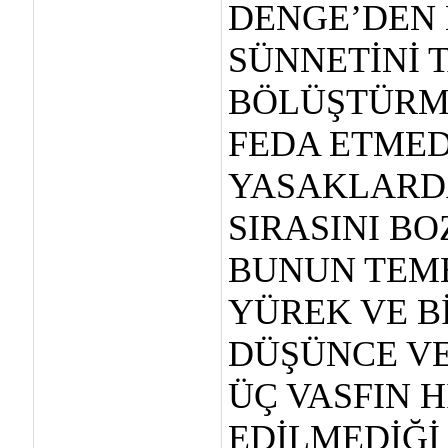
DENGE’DEN 
SÜNNETİNİ 
BÖLÜŞTÜRME
FEDA ETMED
YASAKLARDA
SIRASINI B
BUNUN TEME
YÜREK VE B
DÜŞÜNCE VE
ÜÇ VASFIN H
EDİLMEDİĞİ