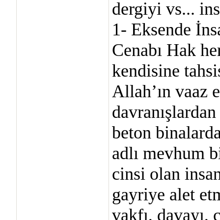
dergiyi vs... i
1- Eksende İns
Cenabı Hak her 
kendisine tahsis
Allah’ın vaaz et
davranışlardan 
beton binalard
adlı mevhum bi
cinsi olan insa
gayriye alet et
vakfı, davayı, 