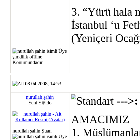
3. “Yürü hala 
İstanbul ‘u Feth
(Yeniçeri Ocağı
08.04.2008, 14:53
nurullah şahin
---
Yeni Yiğido
AMACIMIZ
1. Müslümanlar
nurullah şahin Şuan