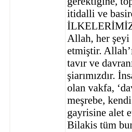
gerektiğine, to
itidalli ve basi
İLKELERİMİ
Allah, her şeyi
etmiştir. Allah’
tavır ve davra
şiarımızdır. İn
olan vakfa, ‘d
meşrebe, kendi 
gayrisine alet 
Bilakis tüm bun