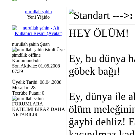
nurullah şahin
---
Yeni Yiğido
HEY ÖLÜM!
nurullah şahin Şuan
Ey, bu dünya h
Son Aktivite: 01.05.2008
göbek bağı!
07:39
Üyelik Tarihi: 08.04.2008
Mesajlar: 28
Tecrübe Puanı:
0
Ey, dünya ile ah
ölüm meleğini
ğaybi dehliz! 
kaçınılmaz kad