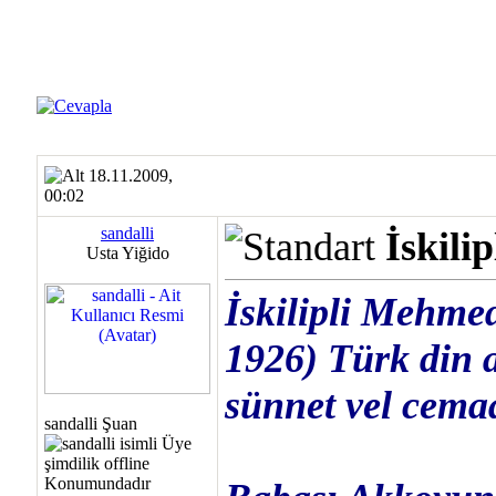
18.11.2009,
00:02
sandalli
İskili
Usta Yiğido
İskilipli Mehmed
1926) Türk din 
sünnet vel cema
sandalli Şuan