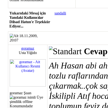
Yukarıdaki Mesaj için
sandalli
Yandaki Kullanıcılar
Dilsad Hatun'e Teşekkür
Ediyor...
18.11.2009,
20:07
goramaz
Cevap:
Usta Yiğido
Ah Hasan abi ah.
tozlu raflarından
çıkarmak..çok sa
goramaz Şuan
İskilipli Atıf hoc
toplumun feyiz d