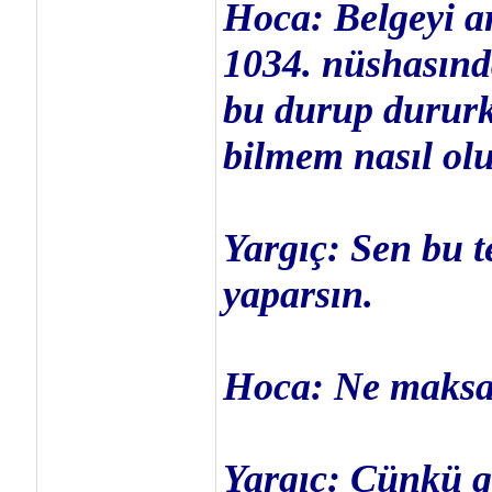
Hoca: Belgeyi a
1034. nüshasınd
bu durup dururk
bilmem nasıl olu
Yargıç: Sen bu t
yaparsın.
Hoca: Ne maksa
Yargıç: Çünkü g