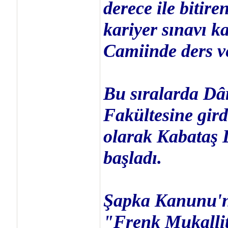
derece ile bitire
kariyer sınavı k
Camiinde ders v
Bu sıralarda Dâ
Fakültesine gir
olarak Kabataş 
başladı.
Şapka Kanunu'nd
"Frenk Mukallitl