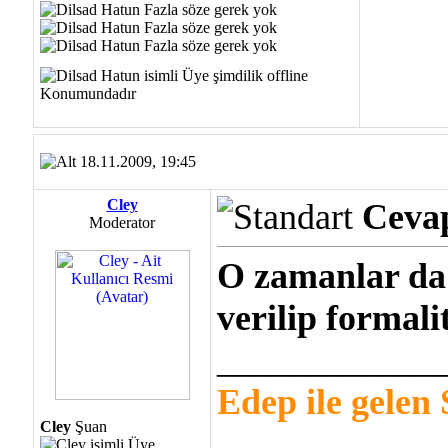
18.11.2009, 19:45
Cley
Cevap
Moderator
O zamanlar da
verilip formal
____________
Edep ile gelen 
Cley
Şuan