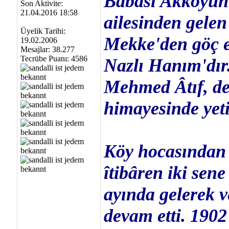
Babası Akkoyunl
Son Aktivite:
21.04.2016 18:58
ailesinden gele
Üyelik Tarihi:
Mekke'den göç e
19.02.2006
Mesajlar: 38.277
Tecrübe Puanı:
4586
Nazlı Hanım'dır.
Mehmed Âtıf, de
himayesinde yeti
Köy hocasından 
îtibâren iki sene
ayında gelerek 
devam etti. 1902