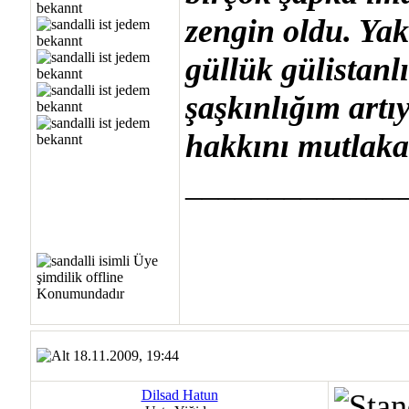
zengin oldu. Yakı
güllük gülistanl
şaşkınlığım artıy
hakkını mutlaka 
_____________
18.11.2009, 19:44
Dilsad Hatun