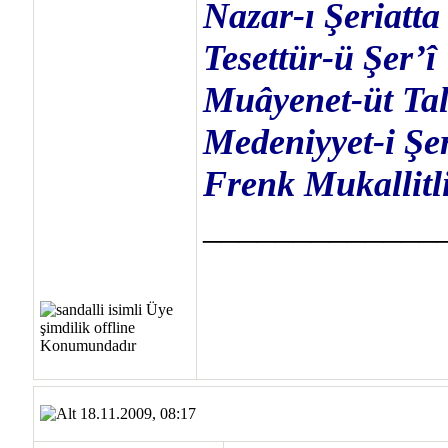
Nazar-ı Şeriatta
Tesettür-ü Şer’î
Muâyenet-üt Ta
Medeniyyet-i Şe
Frenk Mukallitl
_____________
18.11.2009, 08:17