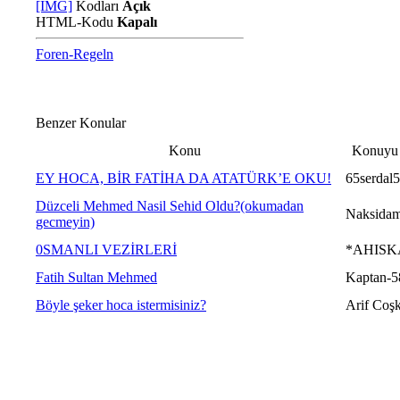
[IMG]
Kodları
Açık
HTML-Kodu
Kapalı
Foren-Regeln
Benzer Konular
Konu
Konuyu 
EY HOCA, BİR FATİHA DA ATATÜRK’E OKU!
65serdal
Düzceli Mehmed Nasil Sehid Oldu?(okumadan
Naksidam
gecmeyin)
0SMANLI VEZİRLERİ
*AHISK
Fatih Sultan Mehmed
Kaptan-5
Böyle şeker hoca istermisiniz?
Arif Coş