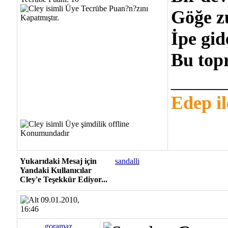
Göğe zu
İpe gid
Bu topr
______
Edep il
Yukarıdaki Mesaj için
sandalli
Yandaki Kullanıcılar
Cley'e Teşekkür Ediyor...
09.01.2010,
16:46
goramaz