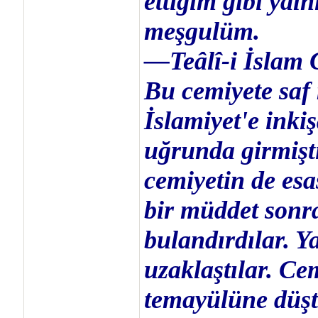
ettiğim gibi ya
meşgulüm.
—Teâlî-i İslam 
Bu cemiyete saf
İslamiyet'e inki
uğrunda girmişti
cemiyetin de esa
bir müddet sonr
bulandırdılar. Y
uzaklaştılar. Cem
temayülüne düşt