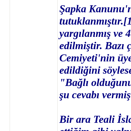
Şapka Kanunu'na
tutuklanmıştır.[
yargılanmış ve 
edilmiştir. Bazı 
Cemiyeti'nin üy
edildiğini söyle
"Bağlı olduğunu
şu cevabı vermişt
Bir ara Teali İs