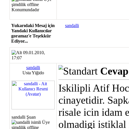
Yukarıdaki Mesaj için
sandalli
Yandaki Kullanıcılar
goramaz'e Teşekkür
Ediyor...
09.01.2010,
17:07
sandalli
Cevap:
Usta Yiğido
Iskilipli Atif Ho
cinayetidir. Sap
risale icin idam
sandalli Şuan
olmadigi istikla