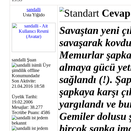
sandalli
Cevap:
Usta Yiğido
Savaştan yeni çı
savaşarak kovdu
Memurlar şapka 
sandalli Şuan
almaya gücü yet
sağlandı (!). Şa
Son Aktivite:
21.04.2016 18:58
şapkaya karşı çı
Üyelik Tarihi:
yargılandı ve bu
19.02.2006
Mesajlar: 38.277
Tecrübe Puanı:
4586
Gemiler dolusu ş
birçok şapka ima