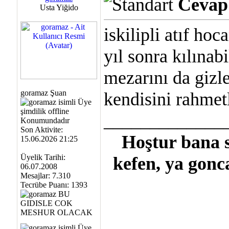
Cevap:
Usta Yiğido
iskilipli atıf h
yıl sonra kılınab
mezarını da gizle
goramaz Şuan
kendisini rahmet
_____________
Son Aktivite:
Hoştur bana s
15.06.2026 21:25
Üyelik Tarihi:
kefen, ya gonc
06.07.2008
Mesajlar: 7.310
Tecrübe Puanı:
1393