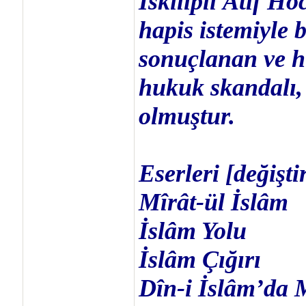
İskilipli Âtıf Ho
hapis istemiyle
sonuçlanan ve h
hukuk skandalı, 
olmuştur.
Eserleri [değişti
Mîrât-ül İslâm
İslâm Yolu
İslâm Çığırı
Dîn-i İslâm’da 