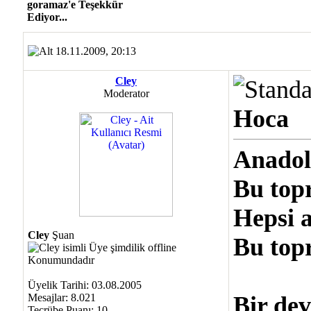
goramaz'e Teşekkür
Ediyor...
18.11.2009, 20:13
Cley
Moderator
Hoca
Anadol
Bu topr
Hepsi a
Cley
Şuan
Bu topr
Üyelik Tarihi: 03.08.2005
Mesajlar: 8.021
Bir devi
Tecrübe Puanı:
10