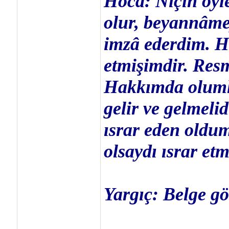
Hoca: Niçin öyle
olur, beyannâmey
imzâ ederdim. H
etmişimdir. Resm
Hakkımda oluml
gelir ve gelmelid
ısrar eden oldu
olsaydı ısrar et
Yargıç: Belge gö